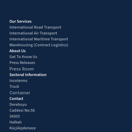
Our Services
International Road Transport 
International Air Transport 
International Maritime Transport
Warehousing (Contract Logistics)
About Us
Get To Know Us
Press Releases
Press Room
Sectoral Information
Incoterms
Truck
Container
Contact
Dereboyu 
Caddesi No:56 
34303 
Halkalı 
Küçükçekmece 