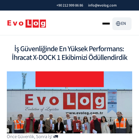
+90 212 999 86 86
info@evolog.com
Select Languag
EN
İş Güvenliğinde En Yüksek Performans: 
İhracat X-DOCK 1 Ekibimizi Ödüllendirdik
Önce Güvenlik, Sonra İş! 🚛