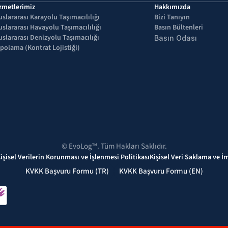
zmetlerimiz
Hakkımızda
uslararası Karayolu Taşımacılılığı
Bizi Tanıyın
uslararası Havayolu Taşımacılılığı
Basın Bültenleri
uslararası Denizyolu Taşımacılığı
Basın Odası
polama (Kontrat Lojistiği)
© EvoLog™. Tüm Hakları Saklıdır.
işisel Verilerin Korunması ve İşlenmesi Politikası
Kişisel Veri Saklama ve İ
KVKK Başvuru Formu (TR)
KVKK Başvuru Formu (EN)