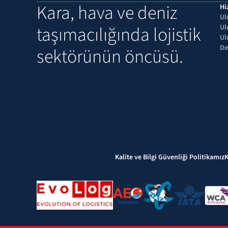
Kara, hava ve deniz 
Hi
Ul
taşımacılığında lojistik 
Ul
Ul
De
sektörünün öncüsü.
Kalite ve Bilgi Güvenliği Politikamız
K