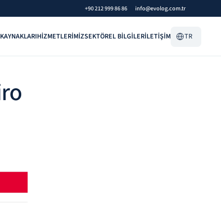
+90 212 999 86 86
info@evolog.com.tr
Select Language
 KAYNAKLARI
HİZMETLERİMİZ
SEKTÖREL BİLGİLER
İLETİŞİM
TR
ro 