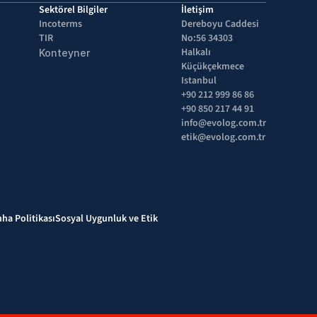
Sektörel Bilgiler
İletişim
Incoterms
Dereboyu Caddesi 
TIR
No:56 34303 
Halkalı 
Konteyner
Küçükçekmece 
Istanbul
+90 212 999 86 86
+90 850 217 44 91
info@evolog.com.tr
etik@evolog.com.tr
mha Politikası
Sosyal Uygunluk ve Etik