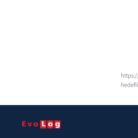
https:
hedefl